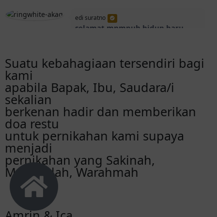
edi suratno
selamat mnmpuh hidup baru,
semoga sakinah mawadah
warohmah
Suatu kebahagiaan tersendiri bagi
kami
Muhamad Risqi Yusufful Akbar
apabila Bapak, Ibu, Saudara/i
Happy wedding Amrin Ica✨ Semoga
sekalian
sakinah mawaddah warahmah, ga nyangka
berkenan hadir dan memberikan
kalian bisa sejauh ini😁 Selamat pak kepala
suku🙌
doa restu
untuk pernikahan kami supaya
menjadi
Bella Silvana
pernikahan yang Sakinah,
Happy wedding Amrin & Ica🙌
Mawaddah, Warahmah
Muhammad Sigit Panca Pamungkas
Selamat berbahagia buat kalian berdua. 🙏
🎉
Amrin & Ica