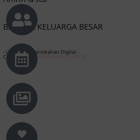
Bunga Silvia Grandis
Happy Wedding ica & Amrin💐
BESERTA KELUARGA BESAR
DINI SAFITRI💕
Happy Wedding Ica Aulia🤍semoga menjadi
keluarga yang sakinah mawaddah
- Undangan Pernikahan Digital -
Created by
MAHABBAH INVITATION
warahmah aamiin🤲
Yulia Octavia
Selamat menempuh hidup baru Ica dan
amrin,semoga jadi keluarga yang bahagia
samawa penuh berkah,aamiin Ciee teman
tapi menikah 😍
Ahmad Mubarok
Selamat menempuh hidup baru ya mas
amrin