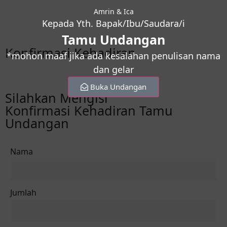
Amrin & Ica
Kepada Yth. Bapak/Ibu/Saudara/i
Tamu Undangan
Konfirmasi Kehadiran
*mohon maaf jika ada kesalahan penulisan nama
dan gelar
Buka Undangan
Silahkan Mengisi
Konfirmasi Kehadiran Tamu
Undangan
Nama
Jumlah