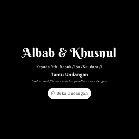
WEDDING INVITATION
04. 10. 2023
Albab & Khusnul
Kepada Yth. Bapak/Ibu/Saudara/i
Tamu Undangan
*mohon maaf jika ada kesalahan penulisan nama dan gelar
Buka Undangan