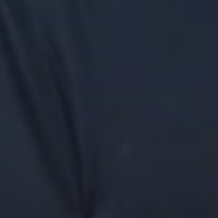
THE WEDDING OF
yah & Dinar
12.05.2024