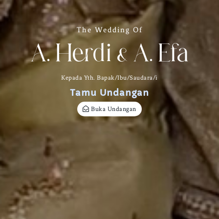
The Wedding Of
A. Herdi & A. Efa
Kepada Yth. Bapak/Ibu/Saudara/i
Tamu Undangan
Buka Undangan