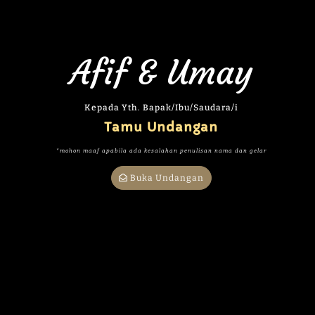
Afif & Umay
Kepada Yth. Bapak/Ibu/Saudara/i
Tamu Undangan
*mohon maaf apabila ada kesalahan penulisan nama dan gelar
Assalamu'alaikum wr.wb.
Buka Undangan
Dengan memohon Rahmat dan Ridho
Allah SWT yang telah menciptakan
Makhluk-Nya secara berpasang-pasangan,
kami bermaksud menyelenggarakan
acara pernikahan kami
Afif Saifuddin Ahmad