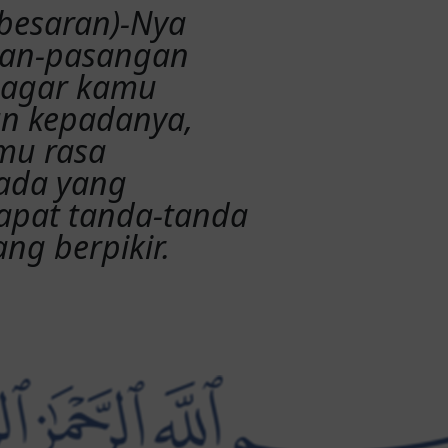
ebesaran)-Nya
gan-pasangan
, agar kamu
n kepadanya,
mu rasa
pada yang
dapat tanda-tanda
ng berpikir.