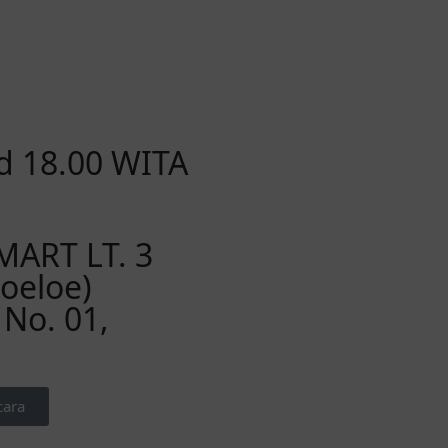
/d 18.00 WITA
ART LT. 3
Doeloe)
 No. 01,
cara