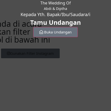
The Wedding Of
Abdi & Diptha
Kepada Yth. Bapak/Ibu/Saudara/i
Tamu Undangan
da di acara
n filter
Buka Undangan
 di bawah ini
Gunakan Filter Instagram