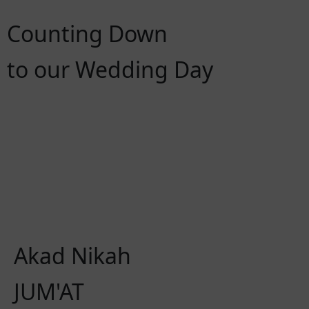
Counting Down
to our Wedding Day
00
0
Hari
Jam
Akad Nikah
JUM'AT