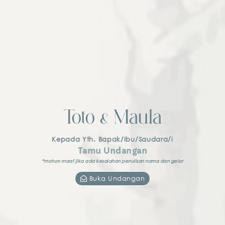
Toto & Maula
Kepada Yth. Bapak/Ibu/Saudara/i
Tamu Undangan
*mohon maaf jika ada kesalahan penulisan nama dan gelar
Buka Undangan