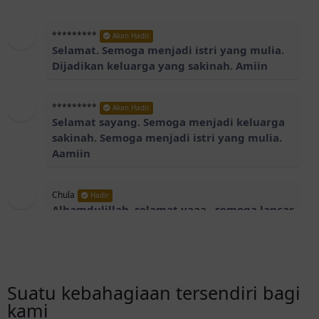
*********
Akan Hadir
Selamat. Semoga menjadi istri yang mulia.
Dijadikan keluarga yang sakinah. Amiin
*********
Akan Hadir
Selamat sayang. Semoga menjadi keluarga
sakinah. Semoga menjadi istri yang mulia.
Aamiin
Chula
Hadir
Alhamdulillah, selamat yaaa,, semoga lancar
sampai hari H،,🤲🏻🤲🏻
Riris
Akan Hadir
MasyaAllah...lancar sampai hari H Rifa. Serta
Suatu kebahagiaan tersendiri bagi
menjadi keluarga yg samawa.Aamiin...
kami