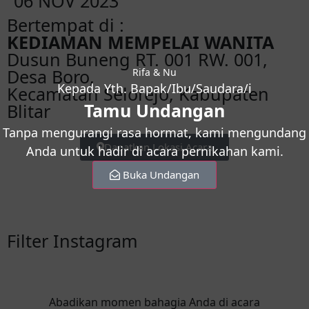
06 NOV 2023
Bertempat di :
KEDIAMAN MEMPELAI WANITA
Dusun Buneng RT. 001 RW. 001,
Desa Boro,
Rifa & Nu
Kepada Yth. Bapak/Ibu/Saudara/i
Kecamatan Selorejo, Kabupaten
Tamu Undangan
Blitar
Tanpa mengurangi rasa hormat, kami mengundang
Dapatkan Lokasi Acara
Anda untuk hadir di acara pernikahan kami.
Buka Undangan
Filter Instagram
Abadikan momen bahagia Anda di acara