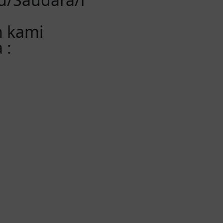
n kami
 :