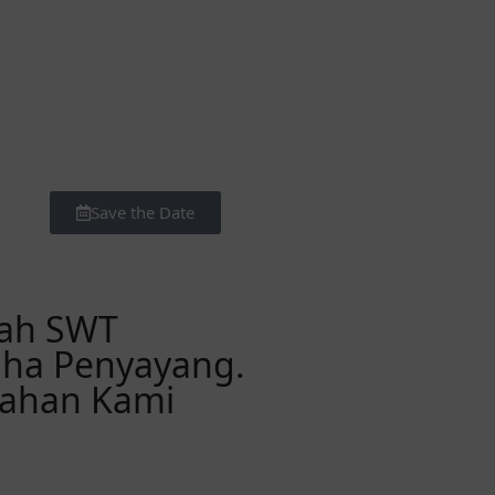
Mnt
Save the Date
ah SWT
aha Penyayang.
kahan Kami