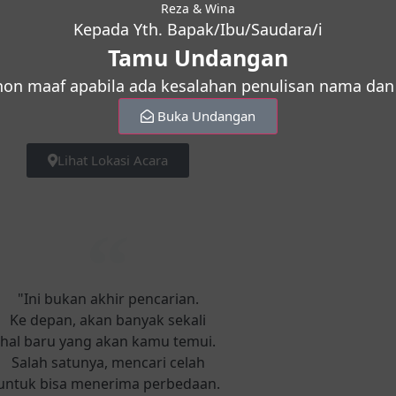
Reza & Wina
Kepada Yth. Bapak/Ibu/Saudara/i
Tamu Undangan
on maaf apabila ada kesalahan penulisan nama dan 
Buka Undangan
Lihat Lokasi Acara
"Ini bukan akhir pencarian.
Ke depan, akan banyak sekali
hal baru yang akan kamu temui.
Salah satunya, mencari celah
untuk bisa menerima perbedaan.