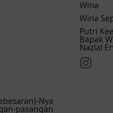
Wina
Wina Sep
Putri Ke
Bapak Wi
Nazlal E
kebesaran)-Nya
ngan-pasangan