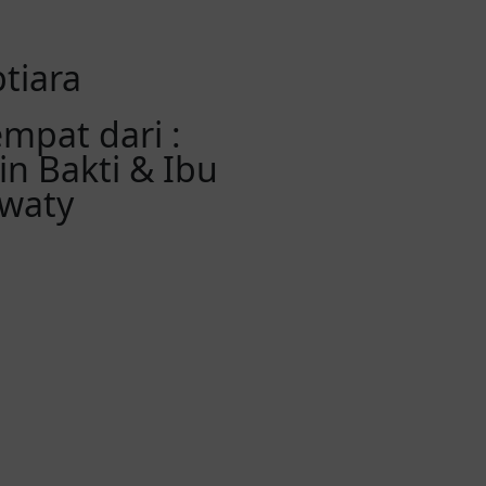
tiara
empat dari :
n Bakti & Ibu
rwaty