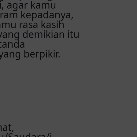
i, agar kamu
eram kepadanya,
amu rasa kasih
yang demikian itu
-tanda
yang berpikir.
at,
/Saudara/i