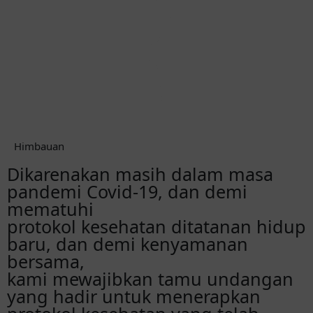
Bismillah, semoga lancar sampai hari H.
Bersyukur setelah penantian panjang,
akhirnya... , Do'a terbaik Semoga sakinah
mawaddah Wa rahma
Fajar&Nanda
Alhamdulillah lancar sampai hari H
Himbauan
Khusnul Sekeluarga
Happy wedding yukkk... Semoga SaMaRa
Dikarenakan masih dalam masa
pandemi Covid-19, dan demi
Lailatul Fitriyah
mematuhi
Happy Wedding nyim, semoga diberi
protokol kesehatan ditatanan hidup
kemudahan sampai hari pernikahannya
baru, dan demi kenyamanan
nanti.
bersama,
kami mewajibkan tamu undangan
Jihan Faizatun Nabilah
yang hadir untuk menerapkan
Masyaallaahh selamat yaa temaaann, mbak