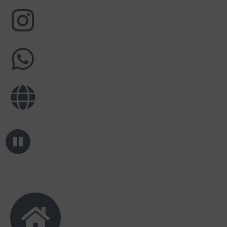
Sahda salsabila
Teruntuk mas rahmat aku titipkan kakak
cantikku wafda ke kamu mas, Selamat
menikah. Semoga kehidupan pernikahanmu
selalu dihiasi kebahagiaan selamanya