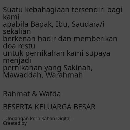
sakinah mawaddah warohmah till jannah
Suatu kebahagiaan tersendiri bagi
bahagiaa selaluu mbakk bee
kami
apabila Bapak, Ibu, Saudara/i
Samarchony Safira
sekalian
Masya Allah, Selamat mbak nyim
doanya
berkenan hadir dan memberikan
mugi sakinah mawaddah warohmah,
doa restu
bahagia selalu
buat mas nya jaga baik-
baik mbak iim ku yaaa, jangan sampe
untuk pernikahan kami supaya
disakiti. Aaaa terharuuu
menjadi
pernikahan yang Sakinah,
Mawaddah, Warahmah
Zulia Nisa' ul Kamilah
Happy wedding mbak iim
... Semoga
menjadi keluarga Sakinnah, mawaddah,
Rahmat & Wafda
warohmah ... Lancar sampai hari H mbak
BESERTA KELUARGA BESAR
Aliyazhrt
Selamaaattt kawankuu. Lancar sampai hari
- Undangan Pernikahan Digital -
H yaa beb ku♥️
Created by
MAHABBAH