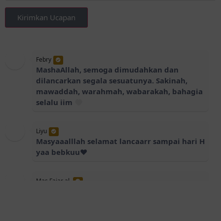
Kirimkan Ucapan
Febry
MashaAllah, semoga dimudahkan dan
dilancarkan segala sesuatunya. Sakinah,
mawaddah, warahmah, wabarakah, bahagia
selalu iim
Liyu
Masyaaalllah selamat lancaarr sampai hari H
yaa bebkuu♥️
Mas Fajar al
Selamat mbak iim dan kang rahmat, semoga
dilancarkan segala urusan nya dan sakinah
mawadah warahma
sukses terus