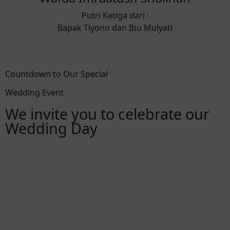
Putri Ketiga dari :
Bapak Tiyono dan Ibu Mulyati
Countdown to Our Special
Wedding Event
We invite you to celebrate our
Wedding Day
00
00
00
00
Hari
Jam
Menit
Detik