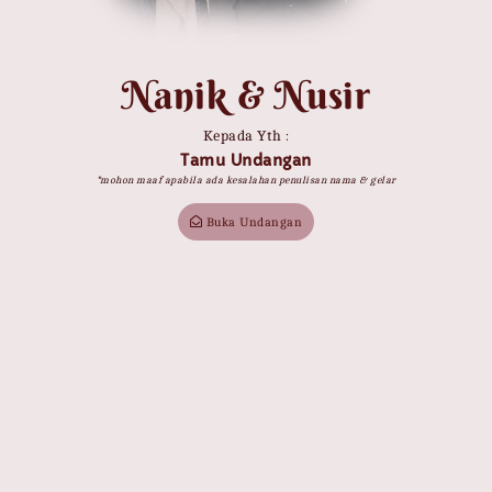
Nanik & Nusir
Kepada Yth :
Nanik & Nusir
Tamu Undangan
*mohon maaf apabila ada kesalahan penulisan nama & gelar
24 FEBRUARI 2024
Buka Undangan
Save the Date