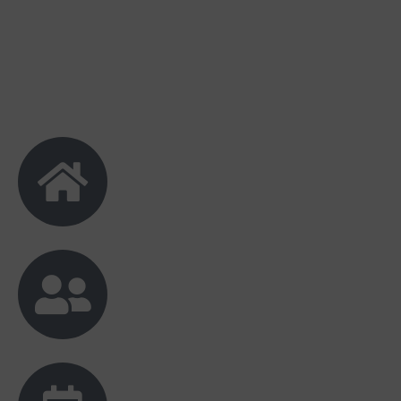
Nanda
Happy Wedding!
Alben
Happy wedding ul, semoga punya banyak
anakk
wildan
samawa bro
desan
hwd sis