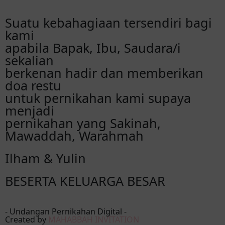
Geby Juliana
Suatu kebahagiaan tersendiri bagi
Happy wedding Ilham dan Yulin.. Semoga
kami
samawa
apabila Bapak, Ibu, Saudara/i
sekalian
Santro
berkenan hadir dan memberikan
Happy wedding Yulinnnnnnnnnn
doa restu
untuk pernikahan kami supaya
Anak didik bos ndowe
menjadi
Happy wedding, semoga menjadi
pernikahan yang Sakinah,
keluarga sakinah mawaddah warohmah,
Mawaddah, Warahmah
ga rugi pak rw nyunatno anak e saiki wes
isok digawe
Ilham & Yulin
BESERTA KELUARGA BESAR
adeliaviera
happy wedding , lovebirds! semoga
menjadi keluarga yg samawa dan selalu
bahagia. Aamiin aamiin
- Undangan Pernikahan Digital -
Created by
MAHABBAH INVITATION