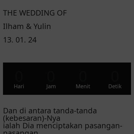
THE WEDDING OF
Ilham & Yulin
13. 01. 24
0
0
0
0
Hari
Jam
Menit
Detik
Dan di antara tanda-tanda
(kebesaran)-Nya
ialah Dia menciptakan pasangan-
pasangan