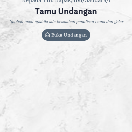
Kepada Yth. Bapak/Ibu/Saudara/i
Della & Anggi
Tamu Undangan
*mohon maaf apabila ada kesalahan penulisan nama dan gelar
24 JUNI 2023
Buka Undangan