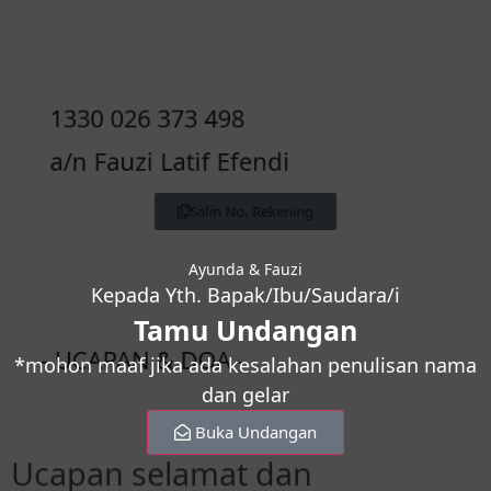
1330 026 373 498
a/n Fauzi Latif Efendi
Salin No. Rekening
Ayunda & Fauzi
Kepada Yth. Bapak/Ibu/Saudara/i
Tamu Undangan
- UCAPAN & DOA -
*mohon maaf jika ada kesalahan penulisan nama
dan gelar
Ucapan selamat dan
kebahagiaan bisa
Buka Undangan
dari mana saja. Tanpa jabatan-