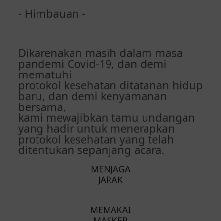
Alhamdulillah.... Trimakasih undangan nya,
Dikarenakan masih dalam masa
semoga lancar acara resepsinya dn menjadi
pandemi Covid-19, dan demi
keluarga yang SaMaWa. InsyaAllah saya
mematuhi
akan Hadir
protokol kesehatan ditatanan hidup
baru, dan demi kenyamanan
Musa
bersama,
Widihh Happy wedding bang fauzi, Semoga
kami mewajibkan tamu undangan
di beri kelancaran dan hikmat acaranya dan
yang hadir untuk menerapkan
semoga menjadi keluarga yang samawa
protokol kesehatan yang telah
Aminn
ditentukan sepanjang acara.
Bang Boyan
Masyallah, mantapp jiww. Semoga
dilancarkan segalanya sampai hari H,
MENJAGA
semoga bang fauzi sama si teteh
JARAK
samawa,amiinnn 🙏
PERDIANSYAH & ERVANI
MEMAKAI