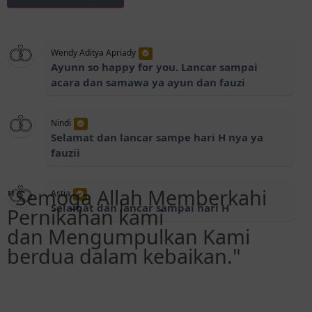
Ayunn so happy for you. Lancar sampai
acara dan samawa ya ayun dan fauzi
Nindi
Selamat dan lancar sampe hari H nya ya
fauzii
Astia
Selamat dan lancar sampai hari H
"Semoga Allah Memberkahi
Yani
Pernikahan kami
Selamat bahagia selalu
dan Mengumpulkan Kami
berdua dalam kebaikan."
Abdul Rahman
Selamat boskuu.. Samawa.. Semoga lancar
sampai hari h
- Himbauan -
Hari Wijayanto