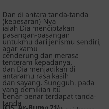
ialah Dia menciptakan
pasangan-pasangan
untukmu dari jenismu sendiri,
agar kamu
cenderung dan merasa
tenteram kepadanya,
dan Dia menjadikan di
antaramu rasa kasih
dan sayang. Sungguh, pada
yang demikian itu
benar-benar terdapat tanda-
tanda
(kebesaran Allah) bagi kaum
yang berpikir.
(QS. Ar-Rum : 21)